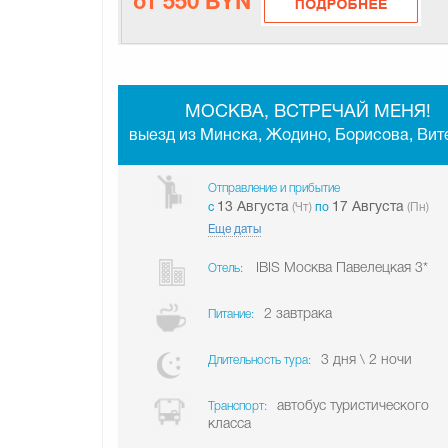
от 550 BYN
МОСКВА, ВСТРЕЧАЙ МЕНЯ!
выезд из Минска, Жодино, Борисова, Вит
Отправление и прибытие
13 Августа
17 Августа
c
(Чт)
по
(Пн)
Еще даты
IBIS Москва Павелецкая 3*
Отель:
2 завтрака
Питание:
3 дня \ 2 ночи
Длительность тура:
автобус туристического
Транспорт:
класса