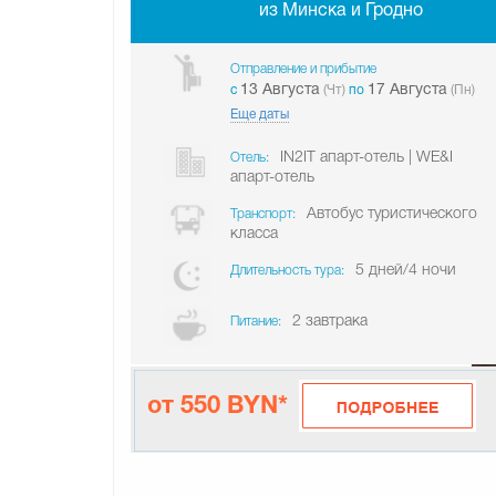
из Минска и Гродно
Отправление и прибытие
13 Августа
17 Августа
c
(Чт)
по
(Пн)
Еще даты
IN2IT апарт-отель | WE&I
Отель:
апарт-отель
Автобус туристического
Транспорт:
класса
5 дней/4 ночи
Длительность тура:
2 завтрака
Питание:
от 550 BYN*