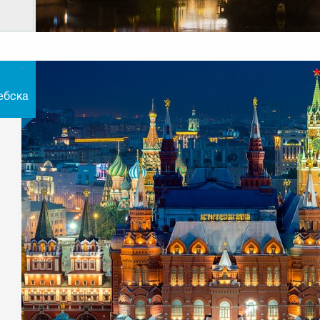
-
ебска