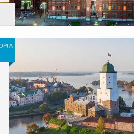
-
ОРГА