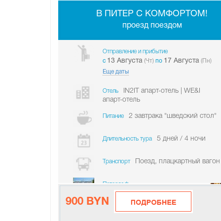
В ПИТЕР С КОМФОРТОМ!
проезд поездом
Отправление и прибытие
13 Августа
17 Августа
c
(Чт)
по
(Пн)
Еще даты
IN2IT апарт-отель | WE&I
Отель
апарт-отель
2 завтрака "шведский стол"
Питание
5 дней / 4 ночи
Длительность тура
Поезд, плацкартный вагон
Транспорт
Петергоф
900 BYN