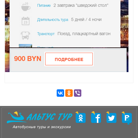
2 завтрака "шведский стол"
Питание
5 дней / 4 ночи
Длительность тура
Поезд, плацкартный вагон
Транспорт
Петергоф
900 BYN