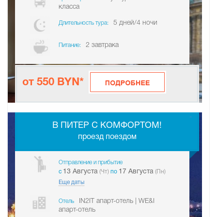
класса
5 дней/4 ночи
Длительность тура:
2 завтрака
Питание:
от 550 BYN*
-
В ПИТЕР С КОМФОРТОМ!
проезд поездом
Отправление и прибытие
13 Августа
17 Августа
c
(Чт)
по
(Пн)
Еще даты
IN2IT апарт-отель | WE&I
Отель
апарт-отель