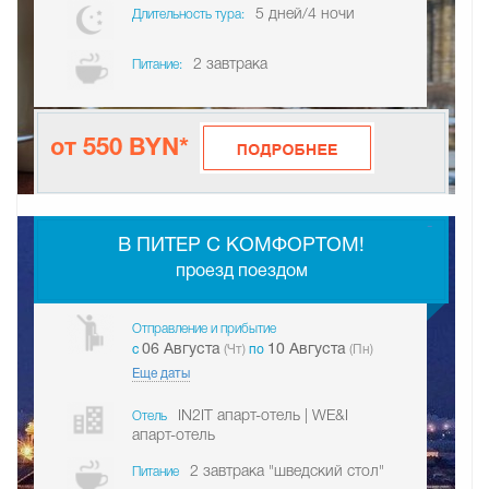
5 дней/4 ночи
Длительность тура:
2 завтрака
Питание:
от 550 BYN*
-
В ПИТЕР С КОМФОРТОМ!
проезд поездом
Отправление и прибытие
06 Августа
10 Августа
c
(Чт)
по
(Пн)
Еще даты
IN2IT апарт-отель | WE&I
Отель
апарт-отель
2 завтрака "шведский стол"
Питание