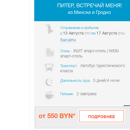
ПИТЕР, ВСТРЕЧАЙ МЕНЯ!
из Минска и Гродно
Отправление и прибытие
13 Августа
17 Августа
c
(Чт)
по
(Пн)
Еще даты
IN2IT апарт-отель | WE&I
Отель:
апарт-отель
Автобус туристического
Транспорт:
класса
5 дней/4 ночи
Длительность тура:
2 завтрака
Питание:
от 550 BYN*