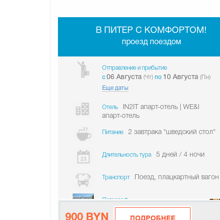
В ПИТЕР С КОМФОРТОМ!
проезд поездом
Отправление и прибытие
06 Августа
10 Августа
c
(Чт)
по
(Пн)
Еще даты
IN2IT апарт-отель | WE&I
Отель
апарт-отель
2 завтрака "шведский стол"
Питание
5 дней / 4 ночи
Длительность тура
Поезд, плацкартный вагон
Транспорт
Петергоф
900 BYN