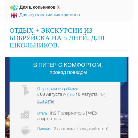
Для школьников
Х
Для корпоративных клиентов
ОТДЫХ + ЭКСКУРСИИ ИЗ
БОБРУЙСКА НА 5 ДНЕЙ. ДЛЯ
ШКОЛЬНИКОВ.
-
В ПИТЕР С КОМФОРТОМ!
проезд поездом
Отправление и прибытие
06 Августа
10 Августа
c
(Чт)
по
(Пн)
Еще даты
IN2IT апарт-отель | WE&I
Отель
апарт-отель
2 завтрака "шведский стол"
Питание