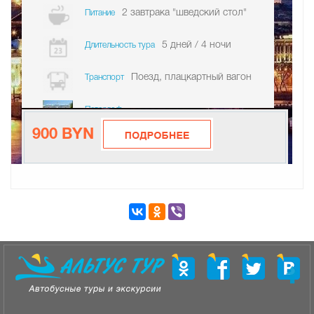
2 завтрака "шведский стол"
Питание
5 дней / 4 ночи
Длительность тура
Поезд, плацкартный вагон
Транспорт
Петергоф
900 BYN