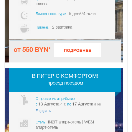
класса
5 дней/4 ночи
Длительность тура:
2 завтрака
Питание:
от 550 BYN*
-
В ПИТЕР С КОМФОРТОМ!
проезд поездом
Отправление и прибытие
13 Августа
17 Августа
c
(Чт)
по
(Пн)
Еще даты
IN2IT апарт-отель | WE&I
Отель
апарт-отель