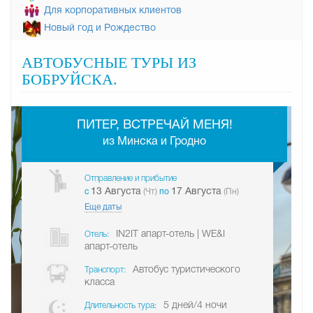
Для корпоративных клиентов
Новый год и Рождество
АВТОБУСНЫЕ ТУРЫ ИЗ
БОБРУЙСКА.
-
ПИТЕР, ВСТРЕЧАЙ МЕНЯ!
из Минска и Гродно
Отправление и прибытие
13 Августа
17 Августа
c
(Чт)
по
(Пн)
Еще даты
IN2IT апарт-отель | WE&I
Отель:
апарт-отель
Автобус туристического
Транспорт:
класса
5 дней/4 ночи
Длительность тура: