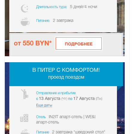
5 дней/4 ночи
Длительность тура:
2 завтрака
Питание:
от 550 BYN*
-
В ПИТЕР С КОМФОРТОМ!
проезд поездом
Отправление и прибытие
13 Августа
17 Августа
c
(Чт)
по
(Пн)
Еще даты
IN2IT апарт-отель | WE&I
Отель
апарт-отель
2 завтрака "шведский стол"
Питание