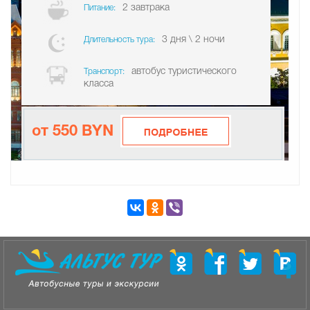
2 завтрака
Питание:
3 дня \ 2 ночи
Длительность тура:
автобус туристического
Транспорт:
класса
от 550 BYN