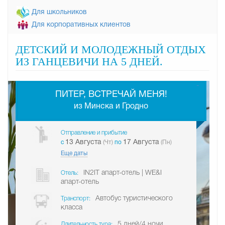
Для школьников
Для корпоративных клиентов
ДЕТСКИЙ И МОЛОДЕЖНЫЙ ОТДЫХ
ИЗ ГАНЦЕВИЧИ НА 5 ДНЕЙ.
-
ПИТЕР, ВСТРЕЧАЙ МЕНЯ!
из Минска и Гродно
Отправление и прибытие
13 Августа
17 Августа
c
(Чт)
по
(Пн)
Еще даты
IN2IT апарт-отель | WE&I
Отель:
апарт-отель
Автобус туристического
Транспорт:
класса
5 дней/4 ночи
Длительность тура: