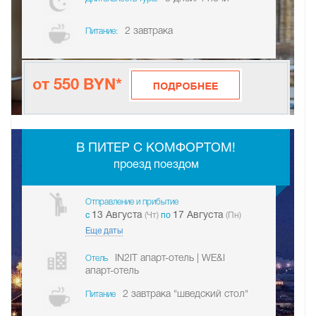
2 завтрака
Питание:
от 550 BYN*
-
В ПИТЕР С КОМФОРТОМ!
проезд поездом
Отправление и прибытие
13 Августа
17 Августа
c
(Чт)
по
(Пн)
Еще даты
IN2IT апарт-отель | WE&I
Отель
апарт-отель
2 завтрака "шведский стол"
Питание