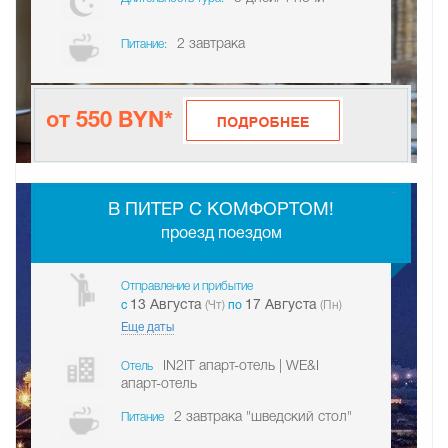
2 завтрака
Питание:
от 550 BYN*
-
В ПИТЕР С КОМФОРТОМ!
проезд поездом
Отправление и прибытие
13 Августа
17 Августа
c
(Чт)
по
(Пн)
Еще даты
IN2IT апарт-отель | WE&I
Отель
апарт-отель
2 завтрака "шведский стол"
Питание