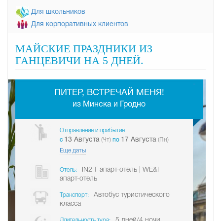
Для школьников
Для корпоративных клиентов
МАЙСКИЕ ПРАЗДНИКИ ИЗ
ГАНЦЕВИЧИ НА 5 ДНЕЙ.
-
ПИТЕР, ВСТРЕЧАЙ МЕНЯ!
из Минска и Гродно
Отправление и прибытие
13 Августа
17 Августа
c
(Чт)
по
(Пн)
Еще даты
IN2IT апарт-отель | WE&I
Отель:
апарт-отель
Автобус туристического
Транспорт:
класса
5 дней/4 ночи
Длительность тура: