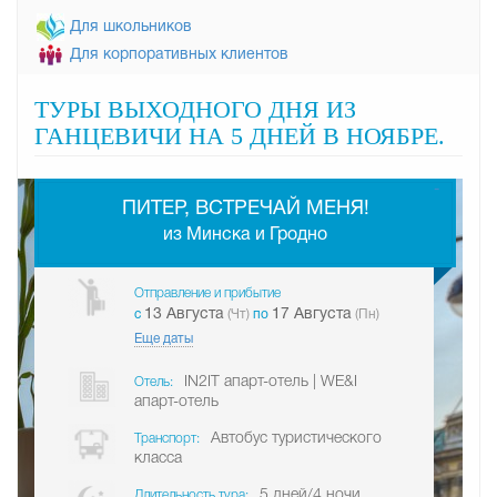
Для школьников
Для корпоративных клиентов
ТУРЫ ВЫХОДНОГО ДНЯ ИЗ
ГАНЦЕВИЧИ НА 5 ДНЕЙ В НОЯБРЕ.
-
ПИТЕР, ВСТРЕЧАЙ МЕНЯ!
из Минска и Гродно
Отправление и прибытие
13 Августа
17 Августа
c
(Чт)
по
(Пн)
Еще даты
IN2IT апарт-отель | WE&I
Отель:
апарт-отель
Автобус туристического
Транспорт:
класса
5 дней/4 ночи
Длительность тура: