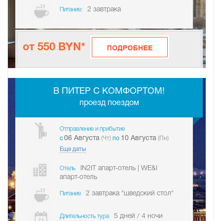
2 завтрака
Питание:
от 550 BYN*
-
В ПИТЕР С КОМФОРТОМ!
проезд поездом
Отправление и прибытие
06 Августа
10 Августа
c
(Чт)
по
(Пн)
Еще даты
IN2IT апарт-отель | WE&I
Отель
апарт-отель
2 завтрака "шведский стол"
Питание
5 дней / 4 ночи
Длительность тура