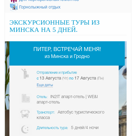
Горнолыжный отдых
ЭКСКУРСИОННЫЕ ТУРЫ ИЗ
МИНСКА НА 5 ДНЕЙ.
-
ПИТЕР, ВСТРЕЧАЙ МЕНЯ!
из Минска и Гродно
Отправление и прибытие
13 Августа
17 Августа
c
(Чт)
по
(Пн)
Еще даты
IN2IT апарт-отель | WE&I
Отель:
апарт-отель
Автобус туристического
Транспорт:
класса
5 дней/4 ночи
Длительность тура: