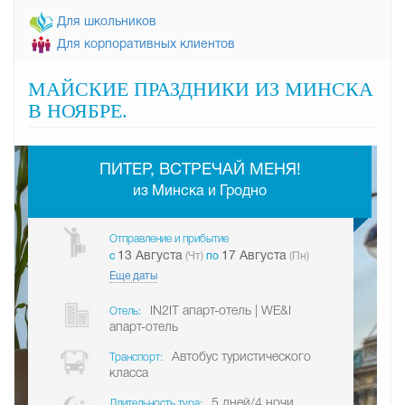
Для школьников
Для корпоративных клиентов
МАЙСКИЕ ПРАЗДНИКИ ИЗ МИНСКА
В НОЯБРЕ.
-
ПИТЕР, ВСТРЕЧАЙ МЕНЯ!
из Минска и Гродно
Отправление и прибытие
13 Августа
17 Августа
c
(Чт)
по
(Пн)
Еще даты
IN2IT апарт-отель | WE&I
Отель:
апарт-отель
Автобус туристического
Транспорт:
класса
5 дней/4 ночи
Длительность тура: