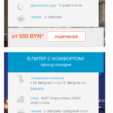
5 дней/4 ночи
Длительность тура:
2 завтрака
Питание:
от 550 BYN*
-
В ПИТЕР С КОМФОРТОМ!
проезд поездом
Отправление и прибытие
13 Августа
17 Августа
c
(Чт)
по
(Пн)
Еще даты
IN2IT апарт-отель | WE&I
Отель
апарт-отель
2 завтрака "шведский стол"
Питание