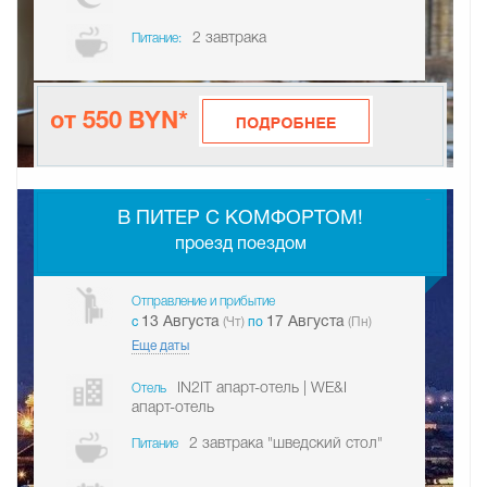
2 завтрака
Питание:
от 550 BYN*
-
В ПИТЕР С КОМФОРТОМ!
проезд поездом
Отправление и прибытие
13 Августа
17 Августа
c
(Чт)
по
(Пн)
Еще даты
IN2IT апарт-отель | WE&I
Отель
апарт-отель
2 завтрака "шведский стол"
Питание