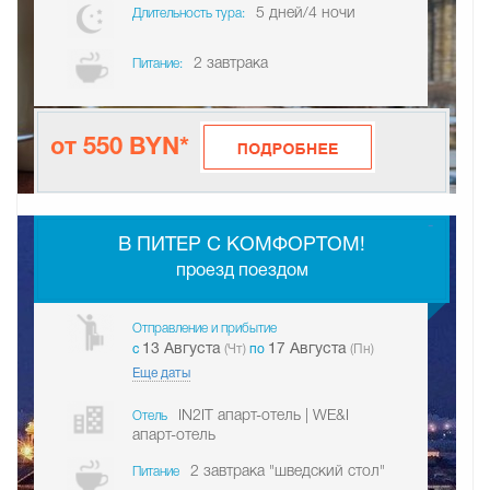
5 дней/4 ночи
Длительность тура:
2 завтрака
Питание:
от 550 BYN*
-
В ПИТЕР С КОМФОРТОМ!
проезд поездом
Отправление и прибытие
13 Августа
17 Августа
c
(Чт)
по
(Пн)
Еще даты
IN2IT апарт-отель | WE&I
Отель
апарт-отель
2 завтрака "шведский стол"
Питание