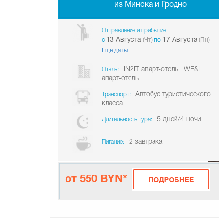
из Минска и Гродно
Отправление и прибытие
13 Августа
17 Августа
c
(Чт)
по
(Пн)
Еще даты
IN2IT апарт-отель | WE&I
Отель:
апарт-отель
Автобус туристического
Транспорт:
класса
5 дней/4 ночи
Длительность тура:
2 завтрака
Питание:
от 550 BYN*