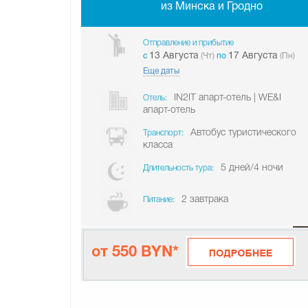
из Минска и Гродно
Отправление и прибытие
13 Августа
17 Августа
c
(Чт)
по
(Пн)
Еще даты
IN2IT апарт-отель | WE&I
Отель:
апарт-отель
Автобус туристического
Транспорт:
класса
5 дней/4 ночи
Длительность тура:
2 завтрака
Питание:
от 550 BYN*