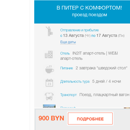
В ПИТЕР С КОМФОРТОМ!
проезд поездом
Отправление и прибытие
13 Августа
17 Августа
c
(Чт)
по
(Пн)
Еще даты
IN2IT апарт-отель | WE&I
Отель
апарт-отель
2 завтрака "шведский стол"
Питание
5 дней / 4 ночи
Длительность тура
Поезд, плацкартный вагон
Транспорт
Петергоф
900 BYN