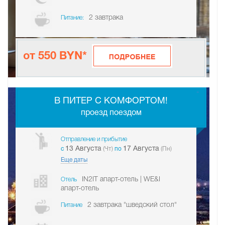
2 завтрака
Питание:
от 550 BYN*
-
В ПИТЕР С КОМФОРТОМ!
проезд поездом
Отправление и прибытие
13 Августа
17 Августа
c
(Чт)
по
(Пн)
Еще даты
IN2IT апарт-отель | WE&I
Отель
апарт-отель
2 завтрака "шведский стол"
Питание