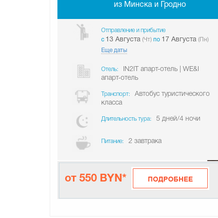
из Минска и Гродно
Отправление и прибытие
13 Августа
17 Августа
c
(Чт)
по
(Пн)
Еще даты
IN2IT апарт-отель | WE&I
Отель:
апарт-отель
Автобус туристического
Транспорт:
класса
5 дней/4 ночи
Длительность тура:
2 завтрака
Питание:
от 550 BYN*