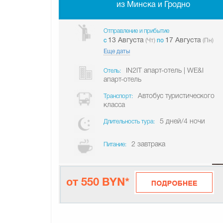
из Минска и Гродно
Отправление и прибытие
13 Августа
17 Августа
c
(Чт)
по
(Пн)
Еще даты
IN2IT апарт-отель | WE&I
Отель:
апарт-отель
Автобус туристического
Транспорт:
класса
5 дней/4 ночи
Длительность тура:
2 завтрака
Питание:
от 550 BYN*