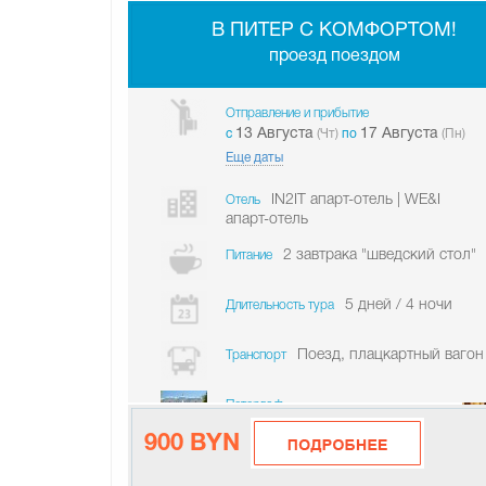
В ПИТЕР С КОМФОРТОМ!
проезд поездом
Отправление и прибытие
13 Августа
17 Августа
c
(Чт)
по
(Пн)
Еще даты
IN2IT апарт-отель | WE&I
Отель
апарт-отель
2 завтрака "шведский стол"
Питание
5 дней / 4 ночи
Длительность тура
Поезд, плацкартный вагон
Транспорт
Петергоф
900 BYN