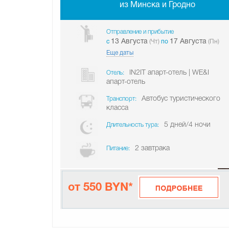
из Минска и Гродно
Отправление и прибытие
13 Августа
17 Августа
c
(Чт)
по
(Пн)
Еще даты
IN2IT апарт-отель | WE&I
Отель:
апарт-отель
Автобус туристического
Транспорт:
класса
5 дней/4 ночи
Длительность тура:
2 завтрака
Питание:
от 550 BYN*