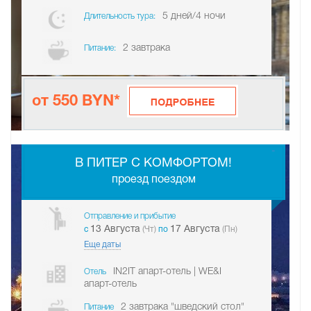
5 дней/4 ночи
Длительность тура:
2 завтрака
Питание:
от 550 BYN*
-
В ПИТЕР С КОМФОРТОМ!
проезд поездом
Отправление и прибытие
13 Августа
17 Августа
c
(Чт)
по
(Пн)
Еще даты
IN2IT апарт-отель | WE&I
Отель
апарт-отель
2 завтрака "шведский стол"
Питание