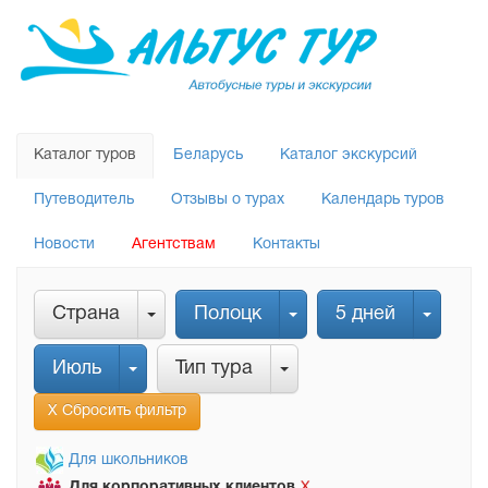
Каталог туров
Беларусь
Каталог экскурсий
Путеводитель
Отзывы о турах
Календарь туров
Новости
Агентствам
Контакты
Страна
Полоцк
5 дней
Июль
Тип тура
Х Сбросить фильтр
Для школьников
Для корпоративных клиентов
Х