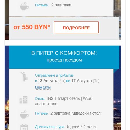
2 завтрака
Питание:
от 550 BYN*
-
В ПИТЕР С КОМФОРТОМ!
проезд поездом
Отправление и прибытие
13 Августа
17 Августа
c
(Чт)
по
(Пн)
Еще даты
IN2IT апарт-отель | WE&I
Отель
апарт-отель
2 завтрака "шведский стол"
Питание
5 дней / 4 ночи
Длительность тура