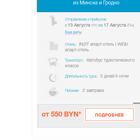
из Минска и Гродно
Отправление и прибытие
13 Августа
17 Августа
c
(Чт)
по
(Пн)
Еще даты
IN2IT апарт-отель | WE&I
Отель:
апарт-отель
Автобус туристического
Транспорт:
класса
5 дней/4 ночи
Длительность тура:
2 завтрака
Питание:
от 550 BYN*