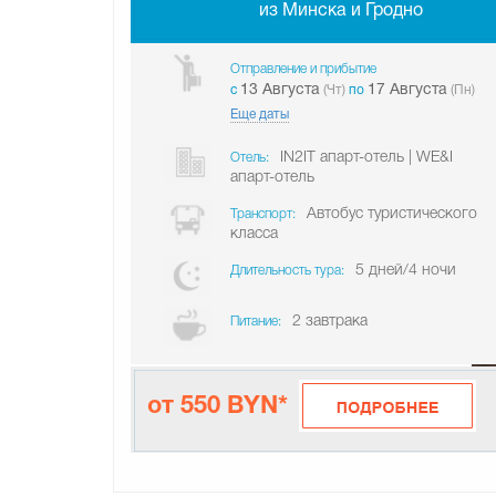
из Минска и Гродно
Отправление и прибытие
13 Августа
17 Августа
c
(Чт)
по
(Пн)
Еще даты
IN2IT апарт-отель | WE&I
Отель:
апарт-отель
Автобус туристического
Транспорт:
класса
5 дней/4 ночи
Длительность тура:
2 завтрака
Питание:
от 550 BYN*