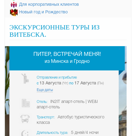
Для корпоративных клиентов
Новый год и Рождество
ЭКСКУРСИОННЫЕ ТУРЫ ИЗ
ВИТЕБСКА.
-
ПИТЕР, ВСТРЕЧАЙ МЕНЯ!
из Минска и Гродно
Отправление и прибытие
13 Августа
17 Августа
c
(Чт)
по
(Пн)
Еще даты
IN2IT апарт-отель | WE&I
Отель:
апарт-отель
Автобус туристического
Транспорт:
класса
5 дней/4 ночи
Длительность тура: