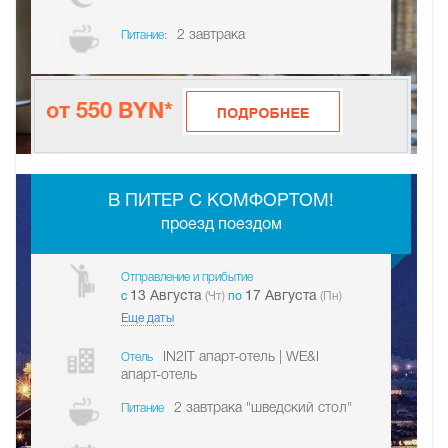
2 завтрака
Питание:
от 550 BYN*
-
В ПИТЕР С КОМФОРТОМ!
проезд поездом
Отправление и прибытие
13 Августа
17 Августа
c
(Чт)
по
(Пн)
Еще даты
IN2IT апарт-отель | WE&I
Отель
апарт-отель
2 завтрака "шведский стол"
Питание