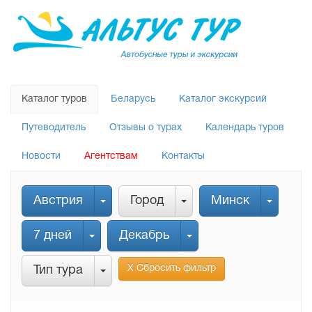
Каталог туров
Беларусь
Каталог экскурсий
Путеводитель
Отзывы о турах
Календарь туров
Новости
Агентствам
Контакты
Австрия
Город
Минск
7 дней
Декабрь
Х Сбросить фильтр
Тип тура