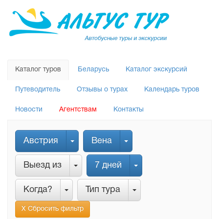
Каталог туров
Беларусь
Каталог экскурсий
Путеводитель
Отзывы о турах
Календарь туров
Новости
Агентствам
Контакты
Австрия
Вена
Выезд из
7 дней
Когда?
Тип тура
Х Сбросить фильтр