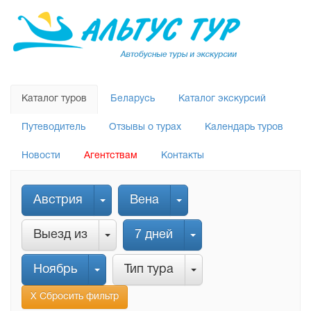
Каталог туров
Беларусь
Каталог экскурсий
Путеводитель
Отзывы о турах
Календарь туров
Новости
Агентствам
Контакты
Австрия
Вена
Выезд из
7 дней
Ноябрь
Тип тура
Х Сбросить фильтр