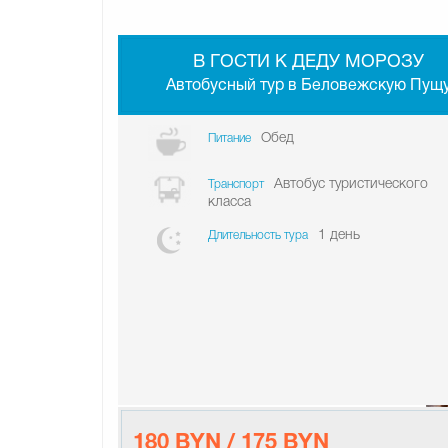
В ГОСТИ К ДЕДУ МОРОЗУ
Автобусный тур в Беловежскую Пущ
Обед
Питание
Автобус туристического
Транспорт
класса
1 день
Длительность тура
180 BYN / 175 BYN