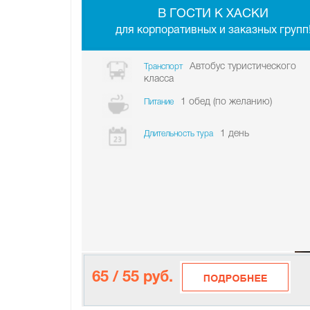
В ГО­СТИ К ХАСКИ
для корпоративных и заказных групп
Автобус туристического
Транспорт
класса
1 обед (по желанию)
Питание
1 день
Длительность тура
65 / 55 руб.