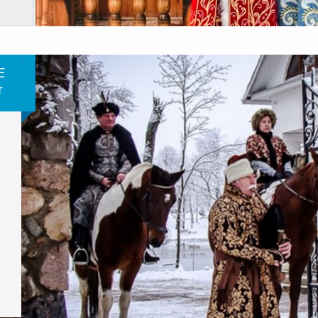
-
Е
т