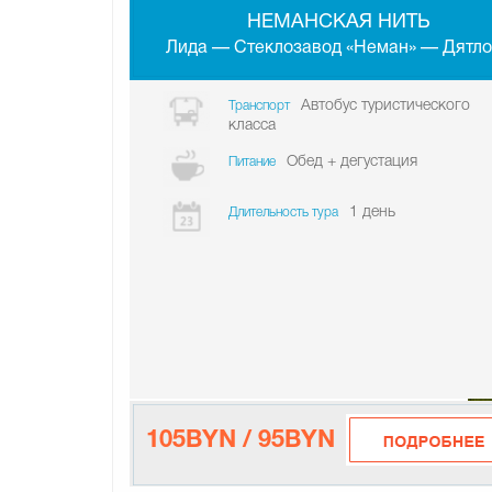
НЕМАНСКАЯ НИТЬ
Лида — Стеклозавод «Неман» — Дятло
Автобус туристического
Транспорт
класса
Обед + дегустация
Питание
1 день
Длительность тура
105BYN / 95BYN