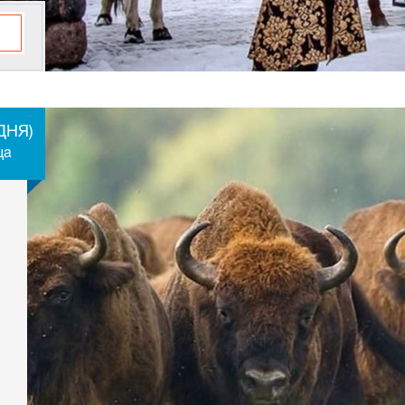
-
ДНЯ)
ща