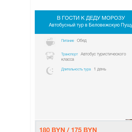
В ГОСТИ К ДЕДУ МОРОЗУ
Автобусный тур в Беловежскую Пущ
Обед
Питание
Автобус туристического
Транспорт
класса
1 день
Длительность тура
180 BYN / 175 BYN