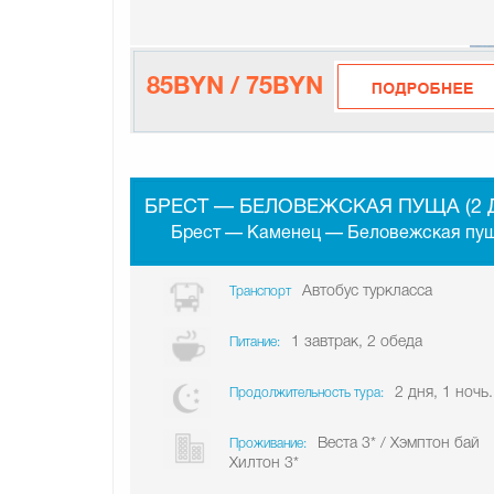
85BYN / 75BYN
БРЕСТ — БЕЛОВЕЖСКАЯ ПУЩА (2 
Брест — Каменец — Беловежская пу
Автобус туркласса
Транспорт
1 завтрак, 2 обеда
Питание:
2 дня, 1 ночь.
Продолжительность тура:
Веста 3* / Хэмптон бай
Проживание:
Хилтон 3*