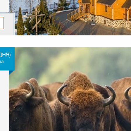
-
ДНЯ)
ща