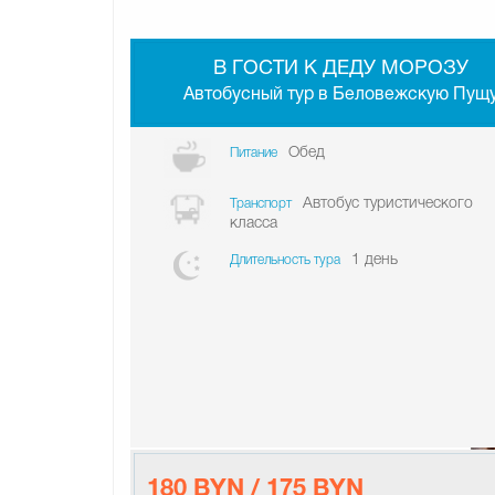
В ГОСТИ К ДЕДУ МОРОЗУ
Автобусный тур в Беловежскую Пущ
Обед
Питание
Автобус туристического
Транспорт
класса
1 день
Длительность тура
180 BYN / 175 BYN