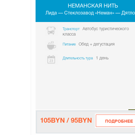
НЕМАНСКАЯ НИТЬ
Лида — Стеклозавод «Неман» — Дятло
Автобус туристического
Транспорт
класса
Обед + дегустация
Питание
1 день
Длительность тура
105BYN / 95BYN