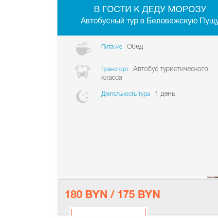
В ГОСТИ К ДЕДУ МОРОЗУ
Автобусный тур в Беловежскую Пущ
Обед
Питание
Автобус туристического
Транспорт
класса
1 день
Длительность тура
180 BYN / 175 BYN