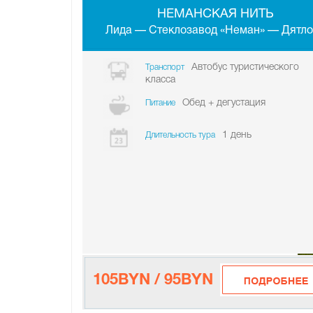
НЕМАНСКАЯ НИТЬ
Лида — Стеклозавод «Неман» — Дятло
Автобус туристического
Транспорт
класса
Обед + дегустация
Питание
1 день
Длительность тура
105BYN / 95BYN