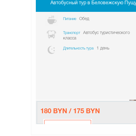
Автобусный тур в Беловежскую Пущ
Обед
Питание
Автобус туристического
Транспорт
класса
1 день
Длительность тура
180 BYN / 175 BYN