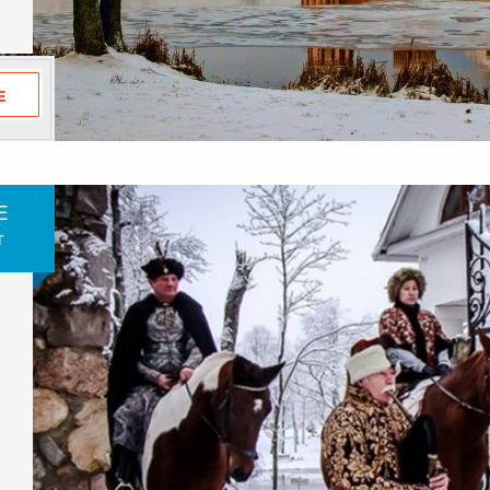
-
Е
т