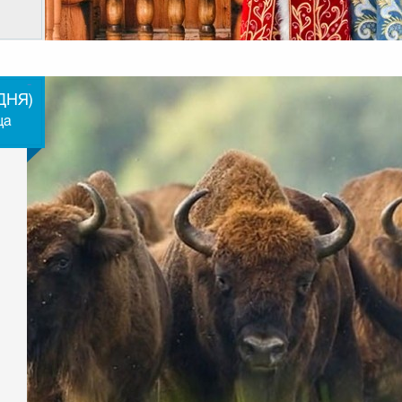
-
ДНЯ)
ща