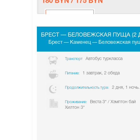
180 BYN / 175 BYN
БРЕСТ — БЕЛОВЕЖСКАЯ ПУЩА (2 
Брест — Каменец — Беловежская пу
Автобус туркласса
Транспорт
1 завтрак, 2 обеда
Питание:
2 дня, 1 ночь.
Продолжительность тура:
Веста 3* / Хэмптон бай
Проживание:
Хилтон 3*