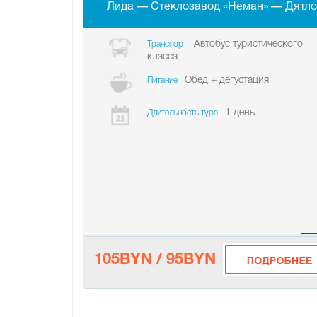
Лида — Стеклозавод «Неман» — Дятло
Автобус туристического
Транспорт
класса
Обед + дегустация
Питание
1 день
Длительность тура
105BYN / 95BYN