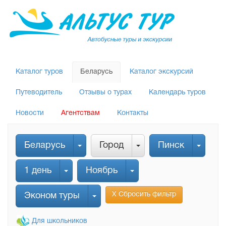
Каталог туров
Беларусь
Каталог экскурсий
Путеводитель
Отзывы о турах
Календарь туров
Новости
Агентствам
Контакты
Беларусь
Город
Пинск
1 день
Ноябрь
Х Сбросить фильтр
Эконом туры
Для школьников