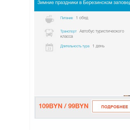
Зимние праздники в Березинском запове
1 обед
Питание
Автобус туристического
Транспорт
класса
1 день
Длительность тура
109BYN / 99BYN