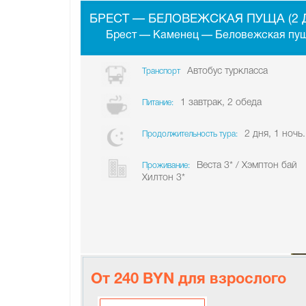
БРЕСТ — БЕЛОВЕЖСКАЯ ПУЩА (2 
Брест — Каменец — Беловежская пу
Автобус туркласса
Транспорт
1 завтрак, 2 обеда
Питание:
2 дня, 1 ночь.
Продолжительность тура:
Веста 3* / Хэмптон бай
Проживание:
Хилтон 3*
От 240 BYN для взрослого