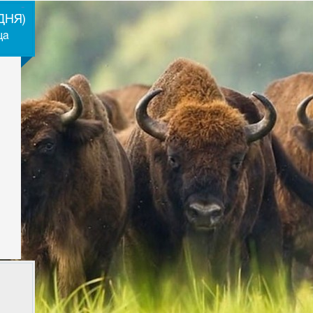
-
ДНЯ)
ща