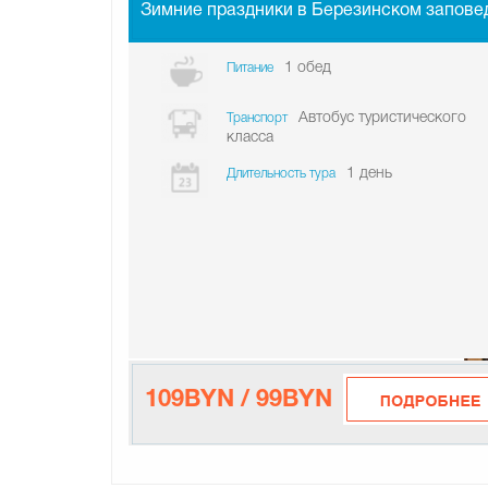
Зимние праздники в Березинском запове
1 обед
Питание
Автобус туристического
Транспорт
класса
1 день
Длительность тура
109BYN / 99BYN