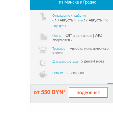
из Минска и Гродно
Отправление и прибытие
13 Августа
17 Августа
c
(Чт)
по
(Пн)
Еще даты
IN2IT апарт-отель | WE&I
Отель:
апарт-отель
Автобус туристического
Транспорт:
класса
5 дней/4 ночи
Длительность тура:
2 завтрака
Питание:
от 550 BYN*