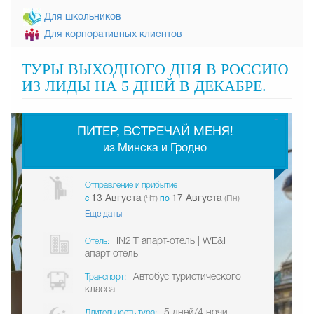
Для школьников
Для корпоративных клиентов
ТУРЫ ВЫХОДНОГО ДНЯ В РОССИЮ
ИЗ ЛИДЫ НА 5 ДНЕЙ В ДЕКАБРЕ.
-
ПИТЕР, ВСТРЕЧАЙ МЕНЯ!
из Минска и Гродно
Отправление и прибытие
13 Августа
17 Августа
c
(Чт)
по
(Пн)
Еще даты
IN2IT апарт-отель | WE&I
Отель:
апарт-отель
Автобус туристического
Транспорт:
класса
5 дней/4 ночи
Длительность тура: