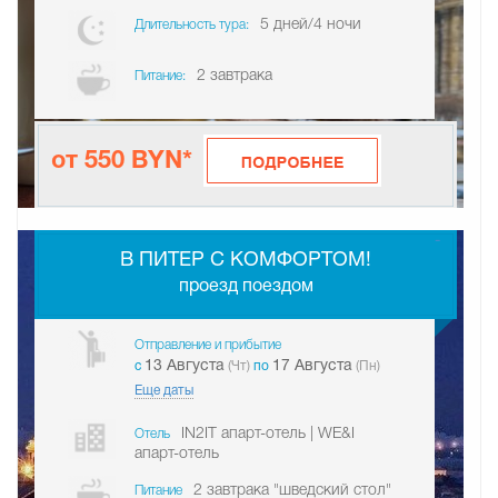
5 дней/4 ночи
Длительность тура:
2 завтрака
Питание:
от 550 BYN*
-
В ПИТЕР С КОМФОРТОМ!
проезд поездом
Отправление и прибытие
13 Августа
17 Августа
c
(Чт)
по
(Пн)
Еще даты
IN2IT апарт-отель | WE&I
Отель
апарт-отель
2 завтрака "шведский стол"
Питание