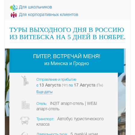
Для школьников
Для корпоративных клиентов
ТУРЫ ВЫХОДНОГО ДНЯ В РОССИЮ
ИЗ ВИТЕБСКА НА 5 ДНЕЙ В НОЯБРЕ.
-
ПИТЕР, ВСТРЕЧАЙ МЕНЯ!
из Минска и Гродно
Отправление и прибытие
13 Августа
17 Августа
c
(Чт)
по
(Пн)
Еще даты
IN2IT апарт-отель | WE&I
Отель:
апарт-отель
Автобус туристического
Транспорт:
класса
5 дней/4 ночи
Длительность тура: