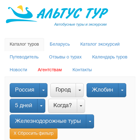
Каталог туров
Беларусь
Каталог экскурсий
Путеводитель
Отзывы о турах
Календарь туров
Новости
Агентствам
Контакты
Россия
Город
Жлобин
5 дней
Когда?
Железнодорожные туры
Х Сбросить фильтр