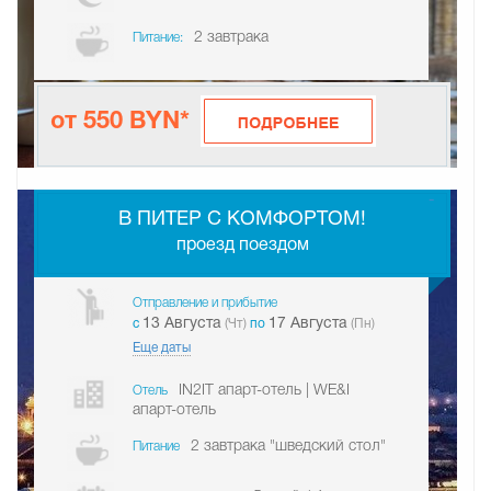
2 завтрака
Питание:
от 550 BYN*
-
В ПИТЕР С КОМФОРТОМ!
проезд поездом
Отправление и прибытие
13 Августа
17 Августа
c
(Чт)
по
(Пн)
Еще даты
IN2IT апарт-отель | WE&I
Отель
апарт-отель
2 завтрака "шведский стол"
Питание