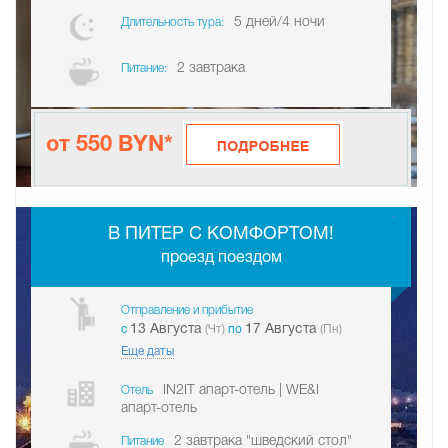
5 дней/4 ночи
Длительность тура:
2 завтрака
Питание:
от 550 BYN*
-
В ПИТЕР С КОМФОРТОМ!
проезд поездом
Отправление и прибытие
13 Августа
17 Августа
c
(Чт)
по
(Пн)
Еще даты
IN2IT апарт-отель | WE&I
Отель
апарт-отель
2 завтрака "шведский стол"
Питание