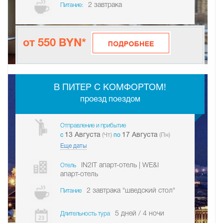
2 завтрака
Питание:
от 550 BYN*
-
В ПИТЕР С КОМФОРТОМ!
проезд поездом
Отправление и прибытие
13 Августа
17 Августа
c
(Чт)
по
(Пн)
Еще даты
IN2IT апарт-отель | WE&I
Отель
апарт-отель
2 завтрака "шведский стол"
Питание
5 дней / 4 ночи
Длительность тура