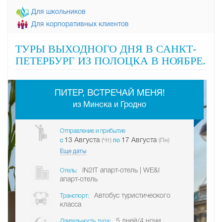
Для школьников
Для корпоративных клиентов
ТУРЫ ВЫХОДНОГО ДНЯ В САНКТ-
ПЕТЕРБУРГ ИЗ ПОЛОЦКА В НОЯБРЕ.
-
ПИТЕР, ВСТРЕЧАЙ МЕНЯ!
из Минска и Гродно
Отправление и прибытие
13 Августа
17 Августа
c
(Чт)
по
(Пн)
Еще даты
IN2IT апарт-отель | WE&I
Отель:
апарт-отель
Автобус туристического
Транспорт:
класса
5 дней/4 ночи
Длительность тура: