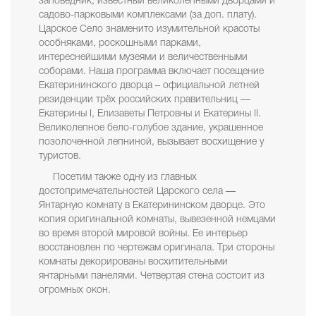
заповедник, известный великолепными дворцами и
садово-парковыми комплексами (за доп. плату).
Царское Село знаменито изумительной красоты
особняками, роскошными парками,
интереснейшими музеями и величественными
соборами. Наша программа включает посещение
Екатерининского дворца – официальной летней
резиденции трёх российских правительниц —
Екатерины I, Елизаветы Петровны и Екатерины II.
Великолепное бело-голубое здание, украшенное
позолоченной лепниной, вызывает восхищение у
туристов.
Посетим также одну из главных
достопримечательностей Царского села —
Янтарную комнату в Екатерининском дворце. Это
копия оригинальной комнаты, вывезенной немцами
во время второй мировой войны. Ее интерьер
восстановлен по чертежам оригинала. Три стороны
комнаты декорированы восхитительными
янтарными панелями. Четвертая стена состоит из
огромных окон.