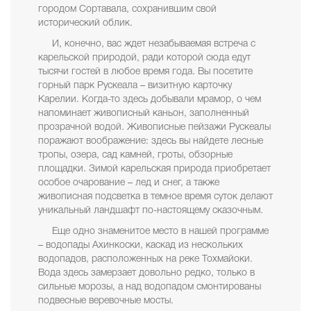
городом Сортавала, сохранившим свой
исторический облик.
И, конечно, вас ждет незабываемая встреча с
карельской природой, ради которой сюда едут
тысячи гостей в любое время года. Вы посетите
горный парк Рускеала – визитную карточку
Карелии. Когда-то здесь добывали мрамор, о чем
напоминает живописный каньон, заполненный
прозрачной водой. Живописные пейзажи Рускеалы
поражают воображение: здесь вы найдете лесные
тропы, озера, сад камней, гроты, обзорные
площадки. Зимой карельская природа приобретает
особое очарование – лед и снег, а также
живописная подсветка в темное время суток делают
уникальный ландшафт по-настоящему сказочным.
Еще одно знаменитое место в нашей программе
– водопады Ахинкоски, каскад из нескольких
водопадов, расположенных на реке Тохмайоки.
Вода здесь замерзает довольно редко, только в
сильные морозы, а над водопадом смонтированы
подвесные веревочные мосты.