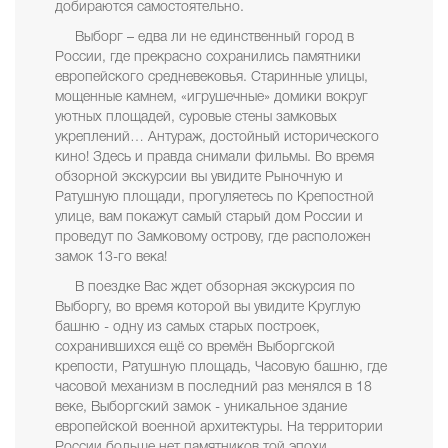
добираются самостоятельно.
Выборг – едва ли не единственный город в
России, где прекрасно сохранились памятники
европейского средневековья. Старинные улицы,
мощенные камнем, «игрушечные» домики вокруг
уютных площадей, суровые стены замковых
укреплений… Антураж, достойный исторического
кино! Здесь и правда снимали фильмы. Во время
обзорной экскурсии вы увидите Рыночную и
Ратушную площади, прогуляетесь по Крепостной
улице, вам покажут самый старый дом России и
проведут по Замковому острову, где расположен
замок 13-го века!
В поездке Вас ждет обзорная экскурсия по
Выборгу, во время которой вы увидите Круглую
башню - одну из самых старых построек,
сохранившихся ещё со времён Выборгской
крепости, Ратушную площадь, Часовую башню, где
часовой механизм в последний раз менялся в 18
веке, Выборгский замок - уникальное здание
европейской военной архитектуры. На территории
России больше нет памятников той эпохи,